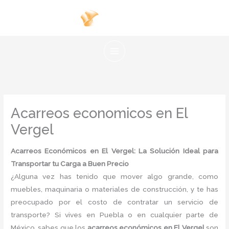
Ir
al
contenido
Acarreos economicos en El
Vergel
Acarreos Económicos en El Vergel: La Solución Ideal para
Transportar tu Carga a Buen Precio
¿Alguna vez has tenido que mover algo grande, como
muebles, maquinaria o materiales de construcción, y te has
preocupado por el costo de contratar un servicio de
transporte? Si vives en Puebla o en cualquier parte de
México, sabes que los
acarreos económicos en El Vergel
son