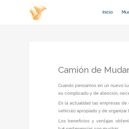
Ir
al
Inicio
Mu
contenido
Camión de Mudan
Cuando pensamos en un nuevo luga
es complicado y de atención, nec
En la actualidad las empresas de
vehículo apropiado y de organizar 
Los beneficios y ventajas obte
tu
s
pertenencias son muchas.