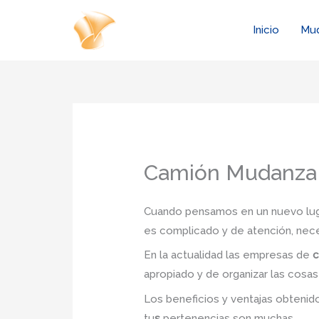
Ir
al
Inicio
Mu
contenido
Camión Mudanza
Cuando pensamos en un nuevo lugar
es complicado y de atención, nec
En la actualidad las empresas de
c
apropiado y de organizar las cosas
Los beneficios y ventajas obteni
tu
s
pertenencias son muchas.