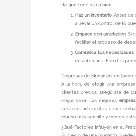
de que todo salga bien:
Haz un inventario
: Antes de
a llevar un control de lo q
Empaca con antelación
: Si
facilitar el proceso de dese
Comunica tus necesidades 
de antemano. Esto les permit
Empresas de Mudanzas en Barrio 
A la hora de elegir una empres
clientes previos, asegúrate de q
mejor valor. Las mejores
empres
servicios adicionales como emb
mucho más sencillo y menos estr
¿Qué Factores Influyen en el Pre
El precio de una mudanza puede v