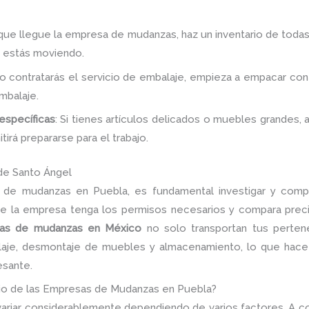
 que llegue la empresa de mudanzas, haz un inventario de todas
ue estás moviendo.
 no contratarás el servicio de embalaje, empieza a empacar con 
mbalaje.
específicas
: Si tienes artículos delicados o muebles grandes
irá prepararse para el trabajo.
de Santo Ángel
a de mudanzas en Puebla, es fundamental investigar y comp
ue la empresa tenga los permisos necesarios y compara prec
as de mudanzas en México
no solo transportan tus perten
alaje, desmontaje de muebles y almacenamiento, lo que hac
esante.
cio de las Empresas de Mudanzas en Puebla?
ariar considerablemente dependiendo de varios factores. A co