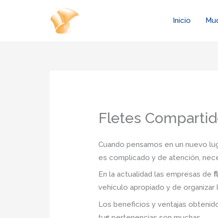
Ir
al
Inicio
Mu
contenido
Fletes Compartid
Cuando pensamos en un nuevo lugar
es complicado y de atención, nec
En la actualidad las empresas de
f
vehículo apropiado y de organizar 
Los beneficios y ventajas obteni
tu
s
pertenencias son muchas.