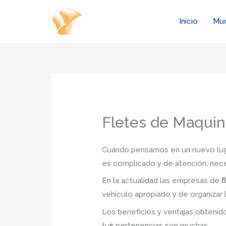
Ir
al
Inicio
Mu
contenido
Fletes de Maquin
Cuando pensamos en un nuevo lugar
es complicado y de atención, nec
En la actualidad las empresas de
f
vehículo apropiado y de organizar 
Los beneficios y ventajas obteni
tu
s
pertenencias son muchas.