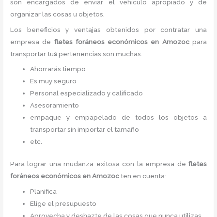
son encargados de enviar el vehículo apropiado y de
organizar las cosas u objetos.
Los beneficios y ventajas obtenidos por contratar una
empresa de
flete
s foráneos económicos
en Amozoc
para
transportar tu
s
pertenencias son muchas.
Ahorrarás tiempo
Es muy seguro
Personal especializado y calificado
Asesoramiento
empaque y empapelado de todos los objetos a
transportar sin importar el tamaño
etc.
Para lograr una mudanza exitosa con la empresa de
flete
s
foráneos económicos
en Amozoc
ten en cuenta:
Planifica
Elige el presupuesto
Aprovecha y deshazte de las cosas que nunca utilizas