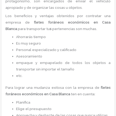
protagonismo, son encargados de enviar el vehículo
apropiado y de organizar las cosas u objetos.
Los beneficios y ventajas obtenidos por contratar una
empresa de
flete
s foráneos económicos
en Casa
Blanca
para transportar tu
s
pertenencias son muchas.
Ahorrarás tiempo
Es muy seguro
Personal especializado y calificado
Asesoramiento
empaque y empapelado de todos los objetos a
transportar sin importar el tamaño
etc.
Para lograr una mudanza exitosa con la empresa de
flete
s
foráneos económicos
en Casa Blanca
ten en cuenta:
Planifica
Elige el presupuesto
Aprovecha y deshazte de las cosas que nunca utilizas