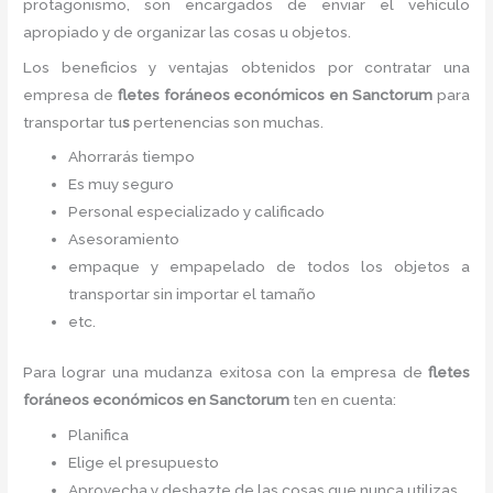
protagonismo, son encargados de enviar el vehículo
apropiado y de organizar las cosas u objetos.
Los beneficios y ventajas obtenidos por contratar una
empresa de
flete
s foráneos económicos
en Sanctorum
para
transportar tu
s
pertenencias son muchas.
Ahorrarás tiempo
Es muy seguro
Personal especializado y calificado
Asesoramiento
empaque y empapelado de todos los objetos a
transportar sin importar el tamaño
etc.
Para lograr una mudanza exitosa con la empresa de
flete
s
foráneos económicos
en Sanctorum
ten en cuenta:
Planifica
Elige el presupuesto
Aprovecha y deshazte de las cosas que nunca utilizas