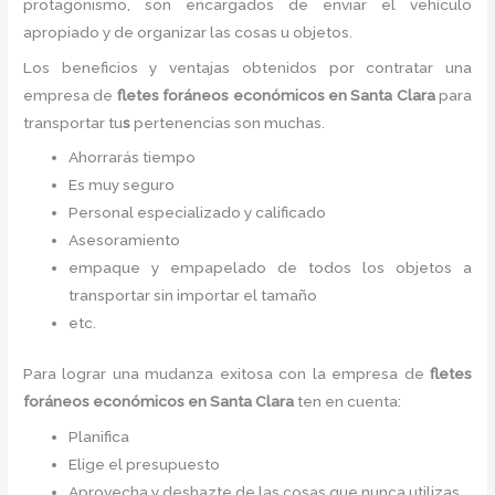
protagonismo, son encargados de enviar el vehículo
apropiado y de organizar las cosas u objetos.
Los beneficios y ventajas obtenidos por contratar una
empresa de
flete
s foráneos económicos
en Santa Clara
para
transportar tu
s
pertenencias son muchas.
Ahorrarás tiempo
Es muy seguro
Personal especializado y calificado
Asesoramiento
empaque y empapelado de todos los objetos a
transportar sin importar el tamaño
etc.
Para lograr una mudanza exitosa con la empresa de
flete
s
foráneos económicos
en Santa Clara
ten en cuenta:
Planifica
Elige el presupuesto
Aprovecha y deshazte de las cosas que nunca utilizas