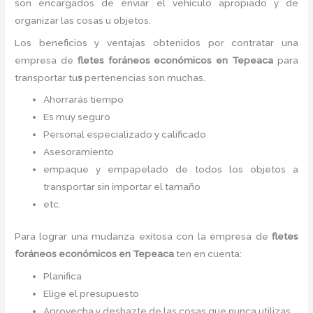
son encargados de enviar el vehículo apropiado y de
organizar las cosas u objetos.
Los beneficios y ventajas obtenidos por contratar una
empresa de
flete
s foráneos económicos
en Tepeaca
para
transportar tu
s
pertenencias son muchas.
Ahorrarás tiempo
Es muy seguro
Personal especializado y calificado
Asesoramiento
empaque y empapelado de todos los objetos a
transportar sin importar el tamaño
etc.
Para lograr una mudanza exitosa con la empresa de
flete
s
foráneos económicos
en Tepeaca
ten en cuenta:
Planifica
Elige el presupuesto
Aprovecha y deshazte de las cosas que nunca utilizas