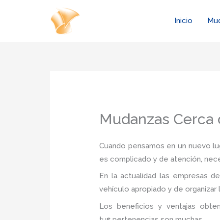
Ir
al
Inicio
Mu
contenido
Mudanzas Cerca 
Cuando pensamos en un nuevo luga
es complicado y de atención, nec
En la actualidad las empresas d
vehículo apropiado y de organizar 
Los beneficios y ventajas obt
tu
s
pertenencias son muchas.