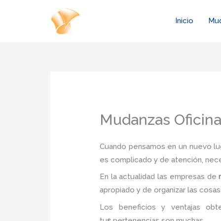
Ir
al
Inicio
Mu
contenido
Mudanzas Oficin
Cuando pensamos en un nuevo luga
es complicado y de atención, nec
En la actualidad las empresas de
apropiado y de organizar las cosas
Los beneficios y ventajas ob
tu
s
pertenencias son muchas.