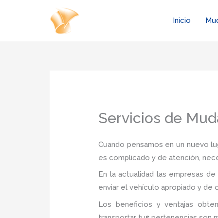
Ir
al
Inicio
Mu
contenido
Servicios de Mud
Cuando pensamos en un nuevo luga
es complicado y de atención, nec
En la actualidad las empresas d
enviar el vehículo apropiado y de 
Los beneficios y ventajas obt
transportar tu
s
pertenencias son 