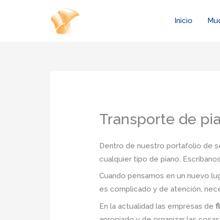
Ir
al
Inicio
Mu
contenido
Transporte de pi
Dentro de nuestro portafolio de s
cualquier tipo de piano. Escríban
Cuando pensamos en un nuevo lugar
es complicado y de atención, nec
En la actualidad las empresas de
f
apropiado y de organizar las cosas